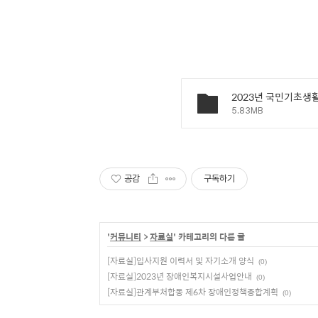
2023년 국민기초생
5.83MB
공감
구독하기
'
커뮤니티
>
자료실
' 카테고리의 다른 글
[자료실]입사지원 이력서 및 자기소개 양식
(0)
[자료실]2023년 장애인복지시설사업안내
(0)
[자료실]관계부처합동 제6차 장애인정책종합계획
(0)